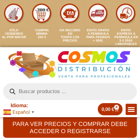
SÓLO
COMPRA
IVA INCLUIDO
ENVÍO GRATIS
ENVÍO
VENDEMOS
MÍNIMA
EN
A PENÍNSULA
EXPRESS A
AL POR MAYOR
200 €
TODOS LOS
PARA PEDIDOS
PENÍNSULA EN
PRECIOS
> 300€
2-3 DÍAS
LABORABLES
Idioma:
0
0,00
€
Español
▼
PARA VER PRECIOS Y COMPRAR DEBE
ACCEDER O REGISTRARSE