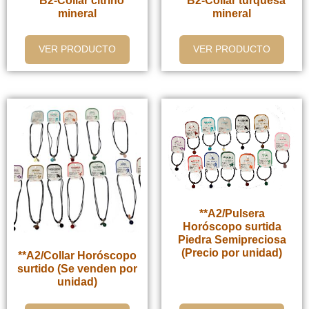
**B2-Collar citrino
**B2-Collar turquesa
mineral
mineral
VER PRODUCTO
VER PRODUCTO
**A2/Pulsera
Horóscopo surtida
Piedra Semipreciosa
(Precio por unidad)
**A2/Collar Horóscopo
surtido (Se venden por
unidad)