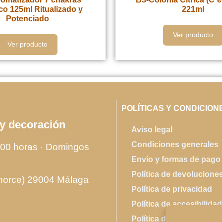
co 125ml Ritualizado y
221ml
Potenciado
Ver producto
Ver producto
POLÍTICAS Y CONDICION
 y decoración
Aviso legal
Condiciones generales
00 horas · Domingos
Envío y formas de pago
Política de devolucione
lhorce) 29004 Málaga
Política de privacidad
Política de accesibilidad
Política de cookies