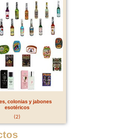
s, colonias y jabones
esotéricos
(2)
ctos