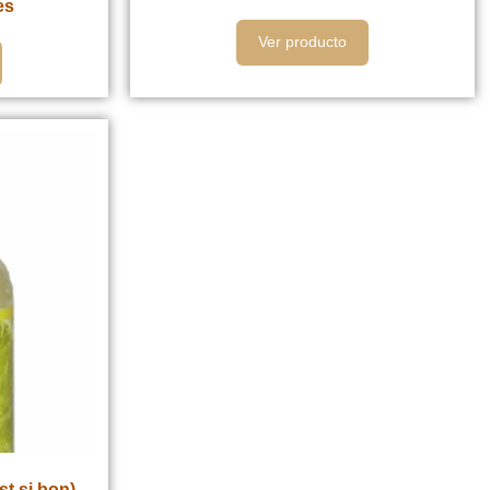
es
Ver producto
st si bon)