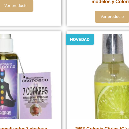
modelos y Color
Ver producto
Ver producto
NOVEDAD
romatizador 7 chakras
**B3-Colonia Cítrica (C´e